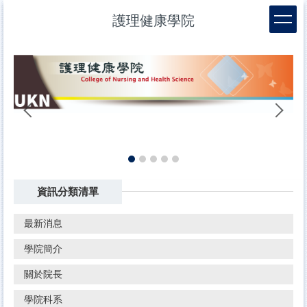
跳
護理健康學院
到
主
要
內
容
區
幼
資訊分類清單
最新消息
學院簡介
關於院長
學院科系