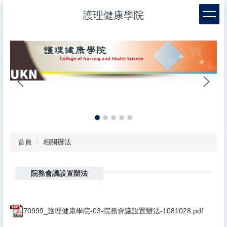
跳
護理健康學院
到
主
要
內
容
區
幼
首頁
相關辦法
院務會議設置辦法
70999_護理健康學院-03-院務會議設置辦法-1081028.pdf