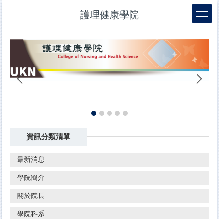
跳
護理健康學院
到
主
要
內
容
區
幼
資訊分類清單
最新消息
學院簡介
關於院長
學院科系