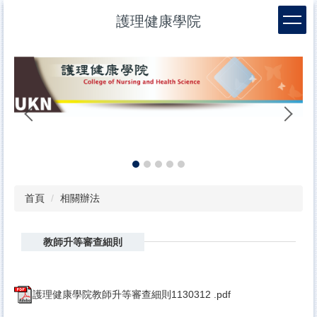
跳
護理健康學院
到
主
要
內
容
區
幼
首頁
相關辦法
教師升等審查細則
護理健康學院教師升等審查細則1130312 .pdf